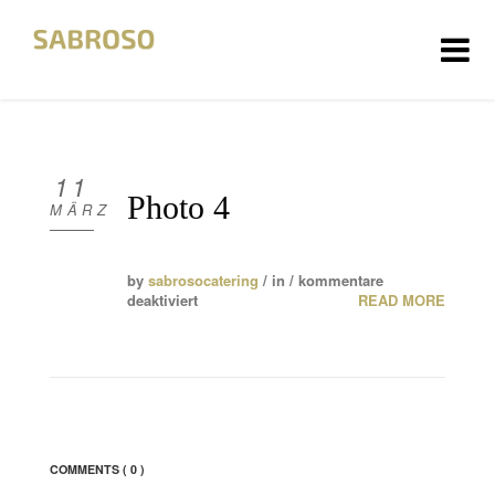
HOME
ÜBER UNS
11
Photo 4
MÄRZ
FOTOS
by
sabrosocatering
/ in /
kommentare
KONTAKT
deaktiviert
READ MORE
DATENSCHUTZ
IMPRESSUM
COMMENTS
( 0 )