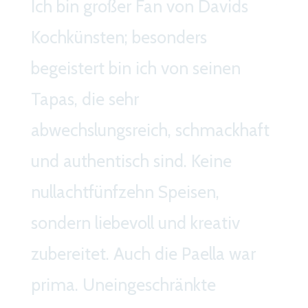
Ich bin großer Fan von Davids
freu
Kochkünsten; besonders
auß
begeistert bin ich von seinen
Esse
Tapas, die sehr
ange
abwechslungsreich, schmackhaft
empf
und authentisch sind. Keine
Mar
nullachtfünfzehn Speisen,
sondern liebevoll und kreativ
zubereitet. Auch die Paella war
prima. Uneingeschränkte