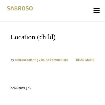
HOME
Location (child)
ÜBER UNS
FOTOS
by
sabrosocatering
/
keine kommentare
READ MORE
KONTAKT
DATENSCHUTZ
IMPRESSUM
COMMENTS
( 0 )